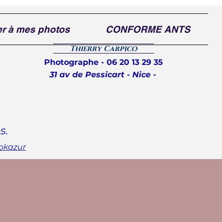
r à mes photos
CONFORME ANTS
Thierry Carpico
raphe
Photographe - 06 20 13 29 35
 NICE
31 av de Pessicart - Nice -
s
s.
ookazur