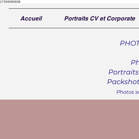
17306090938
Accueil
Portraits CV et Corporate
Thierry
PHOTOGRAP
Ph
Portraits 
Packshot, r
Photos sc