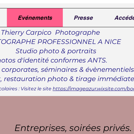
Evénements
Presse
Accéde
 Carpico Photog
HE PROFESSIONNEL A
Studio photo & portraits
otos d'identité conformes ANTS.
corporates, séminaires & évènementiel
estauration photo & tirage immédiate
olaires : Visitez le site
https://imageazur.wixsite.com/b
Entreprises, soirées privés.